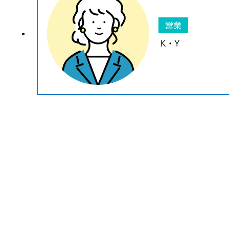
営業
K・Y