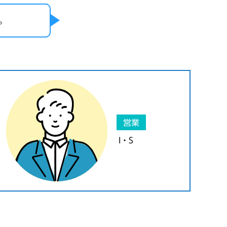
。
営業
I・S